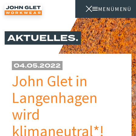
MENÜ
MENÜ
AKTUELLES
04.05.2022
John Glet in
Langenhagen
wird
klimaneutral*!