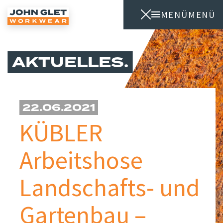
MENÜ
MENÜ
AKTUELLES
22.06.2021
KÜBLER
Arbeitshose
Landschafts- und
Gartenbau –