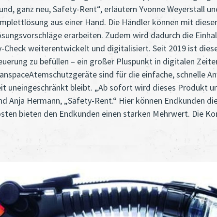
nd, ganz neu, Safety-Rent“, erläutern Yvonne Weyerstall u
Komplettlösung aus einer Hand. Die Händler können mit dies
ungsvorschläge erarbeiten. Zudem wird dadurch die Einhaltu
y-Check weiterentwickelt und digitalisiert. Seit 2019 ist di
uerung zu befüllen – ein großer Pluspunkt in digitalen Zeit
spaceAtemschutzgeräte sind für die einfache, schnelle A
t uneingeschränkt bleibt. „Ab sofort wird dieses Produkt um 
l und Anja Hermann, „Safety-Rent.“ Hier können Endkunden 
 Kosten bieten den Endkunden einen starken Mehrwert. Die 