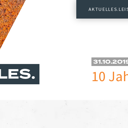
AKTUELLES
LE
31.10.201
LES
10 Ja