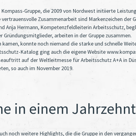
der Kompass-Gruppe, die 2009 von Nordwest initiierte Leist
vertrauensvolle Zusammenarbeit sind Markenzeichen der Gr
und Anja Hermann, Kompetenzfeldleiterin Arbeitsschutz, beg
er Gründungsmitglieder, arbeiten in der Gruppe zusammen.
kamen, konnte noch niemand die starke und schnelle Weiter
tsschutz-Katalog ging auch die eigene Website www.kompass
auftritt auf der Weltleitmesse für Arbeitsschutz A+A in Dü
eten, so auch im November 2019.
ne in einem Jahrzehnt
ch noch weitere Highlights, die die Gruppe in den vergang