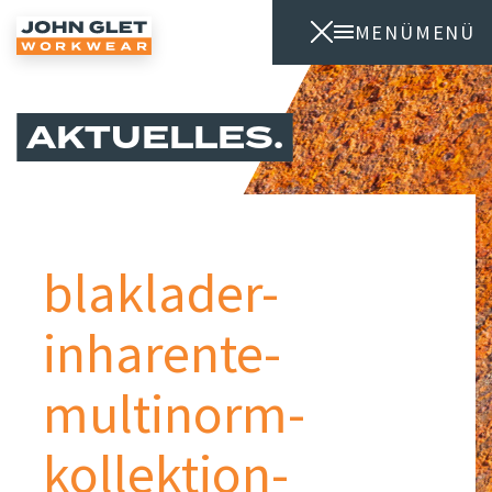
MENÜ
MENÜ
AKTUELLES
blaklader-
inharente-
multinorm-
kollektion-