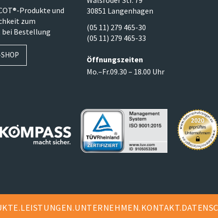
SCOT®-Produkte und
30851 Langenhagen
ichkeit zum
(05 11) 279 465-30
 bei Bestellung
(05 11) 279 465-33
-SHOP
Öffnungszeiten
Mo.–Fr.
09.30 – 18.00 Uhr
UKTE
LEISTUNGEN
UNTERNEHMEN
KONTAKT
DATENS