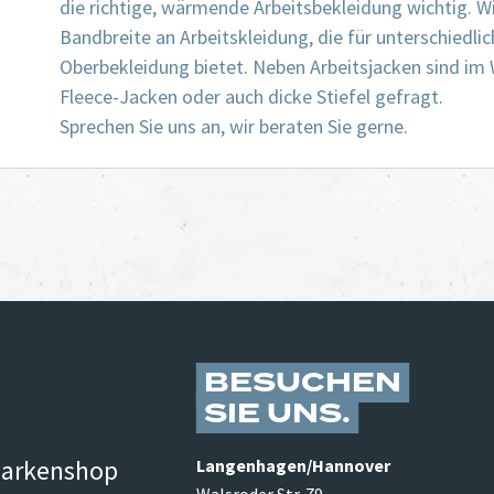
die richtige, wärmende Arbeitsbekleidung wichtig. W
Bandbreite an Arbeitskleidung, die für unterschiedl
Oberbekleidung bietet. Neben Arbeitsjacken sind im W
Fleece-Jacken oder auch dicke Stiefel gefragt.
Sprechen Sie uns an, wir beraten Sie gerne.
BESUCHEN
SIE UNS
arkenshop
Langenhagen/​Hannover
Walsroder Str. 79