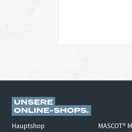
UNSERE
ONLINE-SHOPS
Hauptshop
MASCOT® M