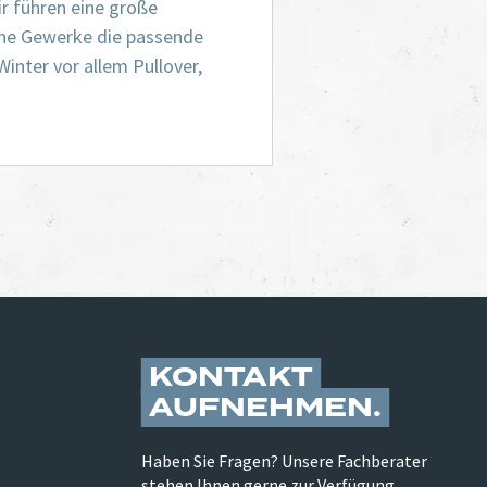
ir führen eine große
iche Gewerke die passende
inter vor allem Pullover,
KONTAKT
AUFNEHMEN
Haben Sie Fragen? Unsere Fachberater
stehen Ihnen gerne zur Verfügung.