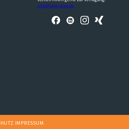
info@john-glet.de
CHUTZ
IMPRESSUM