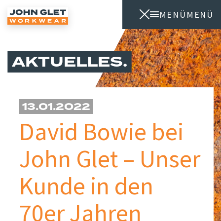
MENÜ
MENÜ
AKTUELLES
13.01.2022
David Bowie bei
John Glet – Unser
Kunde in den
70er Jahren