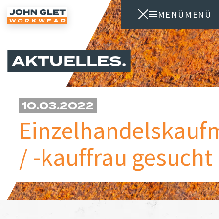
MENÜ
MENÜ
AKTUELLES
10.03.2022
Einzelhandelskau
/ -kauffrau gesucht