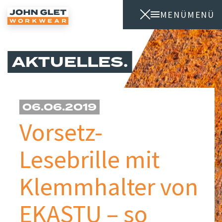
MENÜ
MENÜ
AKTUELLES
06.06.2019
Vorsetz-
Lesebrille mit
Klemmhalter von
EKASTU – so