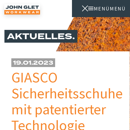
MENÜ
MENÜ
AKTUELLES
19.01.2023
GIASCO
Sicherheitsschuhe
mit patentierter
Technologie