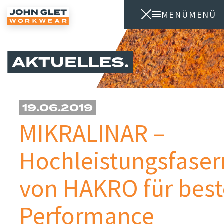
MENÜ
MENÜ
AKTUELLES
19.06.2019
MIKRALINAR –
Hochleistungsfase
von HAKRO für best
Performance