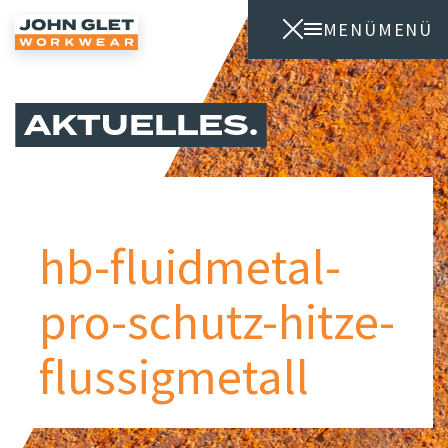
MENÜ
MENÜ
AKTUELLES
hb-fluidmetal-
pro-schutz-hitze-
flussigmetall