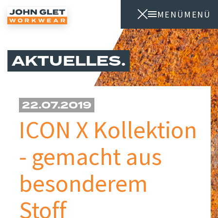
MENÜ
MENÜ
AKTUELLES
22.07.2019
ICON X Kollektion
- gemacht aus
besonderem
Stoff