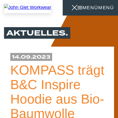
MENÜ
MENÜ
AKTUELLES
14.09.2023
KOMPASS trägt
B&C Inspire
Hoodie aus Bio-
Baumwolle