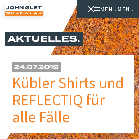
MENÜ
MENÜ
AKTUELLES
24.07.2019
Kübler Shirts und
REFLECTIQ für
alle Fälle