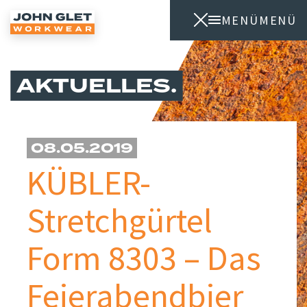
MENÜ
MENÜ
AKTUELLES
08.05.2019
KÜBLER-
Stretchgürtel
Form 8303 – Das
Feierabendbier