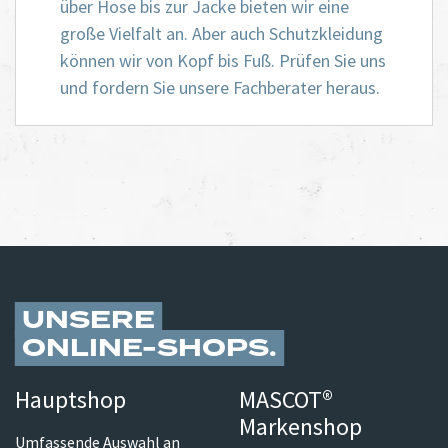
über Hose bis zur Jacke bieten wir eine
große Vielfalt an. Aber auch Schutzkleidung
können wir von Kopf bis Fuß. Prüfen Sie uns
und fordern Sie unsere Fachberater heraus.
UNSERE
ONLINE-SHOPS
Hauptshop
MASCOT®
Markenshop
Umfassende Auswahl an