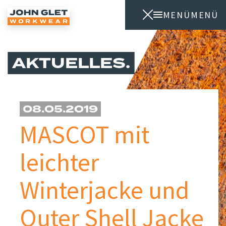
MENÜ
MENÜ
AKTUELLES
08.05.2019
MASCOT mit
leichter
Winterjacke und
Outer Shell Jacke