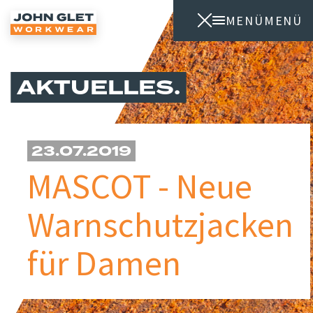
MENÜ
MENÜ
AKTUELLES
23.07.2019
MASCOT - Neue
Warnschutzjacken
für Damen