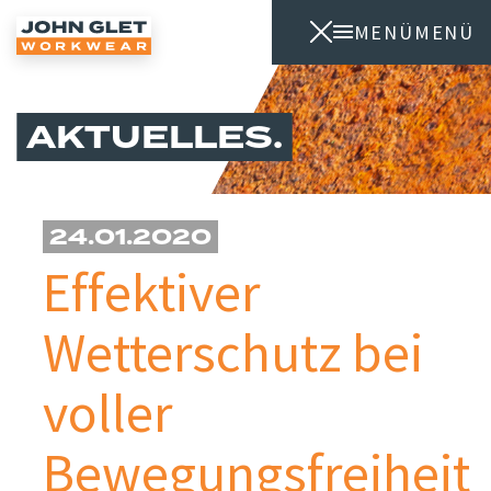
MENÜ
MENÜ
AKTUELLES
24.01.2020
Effektiver
Wetterschutz bei
voller
Bewegungsfreiheit