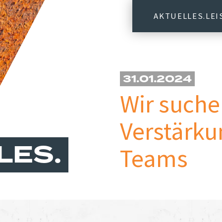
AKTUELLES
LE
31.01.2024
Wir suche
Verstärku
LES
Teams