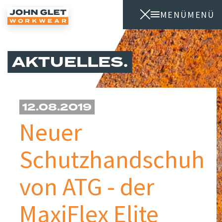
MENÜ
MENÜ
AKTUELLES
12.08.2019
Neuer
Schutzhandschuh
von ATG - der
MaxiFlex Elite