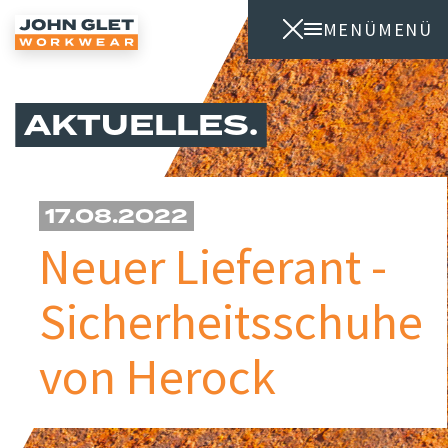
MENÜ
MENÜ
AKTUELLES
17.08.2022
Neuer Lieferant -
Sicherheitsschuhe
von Herock