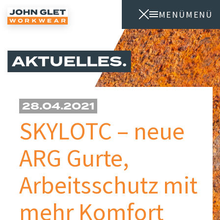
MENÜ
MENÜ
AKTUELLES
28.04.2021
SKYLOTC – neue
ARG Gurte,
Arbeitsschutz mit
mehr Komfort