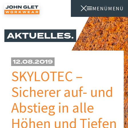
MENÜ
MENÜ
AKTUELLES
12.08.2019
SKYLOTEC –
Sicherer auf- und
Abstieg in alle
Höhen und Tiefen