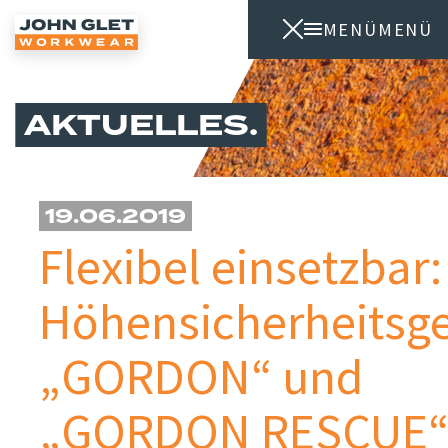
MENÜ
MENÜ
AKTUELLES
19.06.2019
Flexibel einsetzbar:
Höhensicherheitsge
„GORDON“ und
„GORDON RESCUE