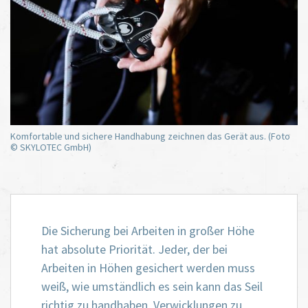
Komfortable und sichere Handhabung zeichnen das Gerät aus. (Foto
© SKYLOTEC GmbH)
Die Sicherung bei Arbeiten in großer Höhe
hat absolute Priorität. Jeder, der bei
Arbeiten in Höhen gesichert werden muss
weiß, wie umständlich es sein kann das Seil
richtig zu handhaben, Verwicklungen zu