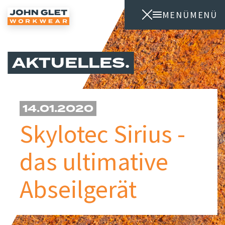
MENÜ
MENÜ
AKTUELLES
14.01.2020
Skylotec Sirius -
das ultimative
Abseilgerät