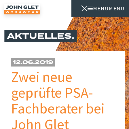
MENÜ
MENÜ
AKTUELLES
12.06.2019
Zwei neue
geprüfte PSA-
Fachberater bei
John Glet