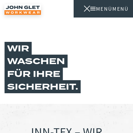
MENÜ
MENÜ
WIR
WASCHEN
FÜR IHRE
SICHERHEIT
INN-TEX – WIR