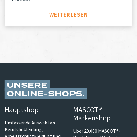
ARTIKEL „INN-TEX: NUR WASCH
WEITERLESEN
UNSERE
ONLINE-SHOPS
Hauptshop
MASCOT®
Markenshop
Umfassende Auswahl an
Berufsbekleidung,
Über 20.000 MASCOT®-
Arbeitsschutzkleidung und