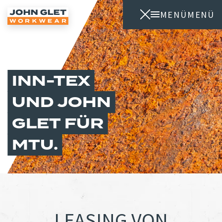
MENÜ
MENÜ
INN-TEX
UND JOHN
GLET FÜR
MTU
LEASING VON